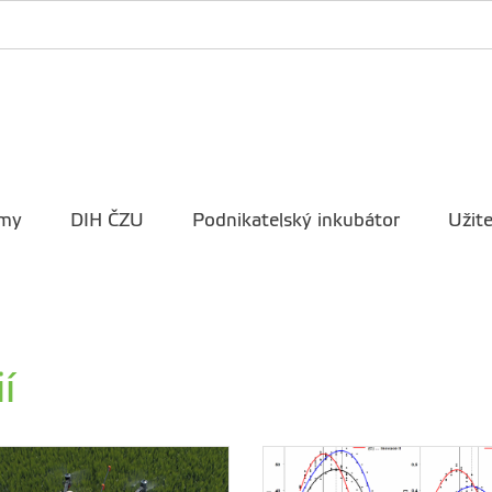
rmy
DIH ČZU
Podnikatelský inkubátor
Užit
í