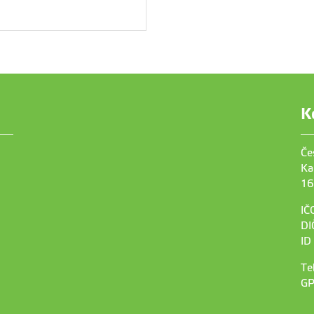
K
Če
Ka
16
IČ
DI
ID
Te
GP