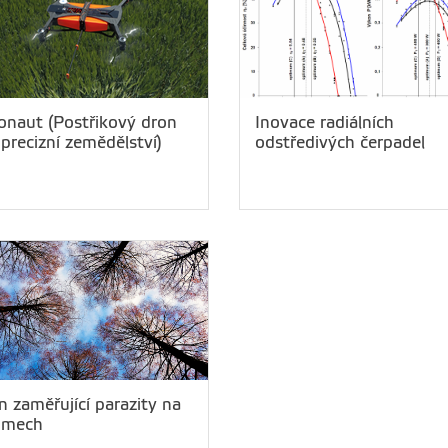
onaut (Postřikový dron
Inovace radiálních
 precizní zemědělství)
odstředivých čerpadel
n zaměřující parazity na
omech