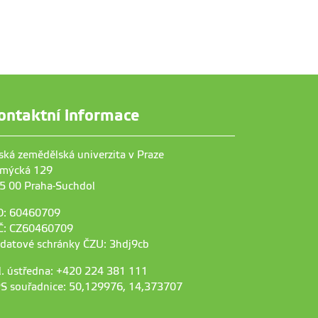
ontaktní informace
ská zemědělská univerzita v Praze
mýcká 129
5 00 Praha-Suchdol
O: 60460709
Č: CZ60460709
 datové schránky ČZU: 3hdj9cb
l. ústředna: +420 224 381 111
S souřadnice: 50,129976, 14,373707