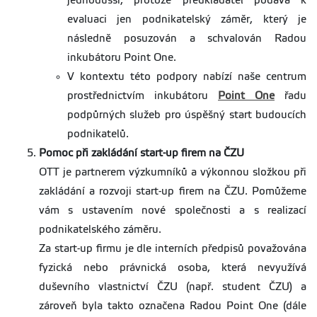
jednodušší, protože předkladatel podává k
evaluaci jen podnikatelský záměr, který je
následně posuzován a schvalován Radou
inkubátoru Point One.
V kontextu této podpory nabízí naše centrum
prostřednictvím inkubátoru
Point One
řadu
podpůrných služeb pro úspěšný start budoucích
podnikatelů.
Pomoc při zakládání start-up firem na ČZU
OTT je partnerem výzkumníků a výkonnou složkou při
zakládání a rozvoji start-up firem na ČZU. Pomůžeme
vám s ustavením nové společnosti a s realizací
podnikatelského záměru.
Za start-up firmu je dle interních předpisů považována
fyzická nebo právnická osoba, která nevyužívá
duševního vlastnictví ČZU (např. student ČZU) a
zároveň byla takto označena Radou Point One (dále