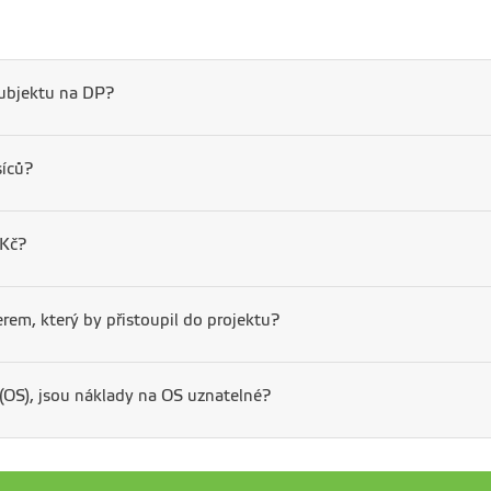
subjektu na DP?
síců?
 Kč?
rem, který by přistoupil do projektu?
(OS), jsou náklady na OS uznatelné?