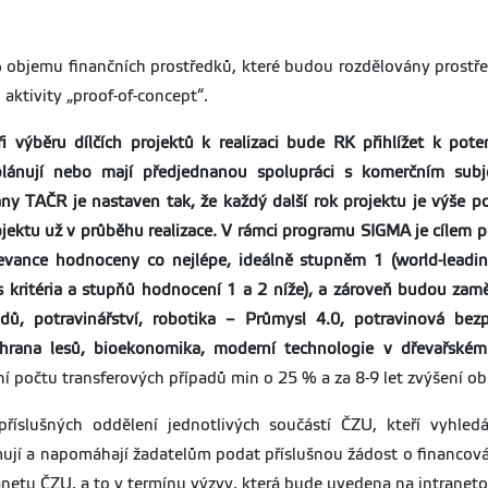
 objemu finančních prostředků, které budou rozdělovány prostřed
 aktivity „proof-of-concept“.
i výběru dílčích projektů k realizaci bude RK přihlížet k pote
plánují nebo mají předjednanou spolupráci s komerčním subj
ny TAČR je nastaven tak, že každý další rok projektu je výše
ojektu už v průběhu realizace. V rámci programu SIGMA je cílem 
elevance hodnoceny co nejlépe, ideálně stupněm 1
(world-leadi
kritéria a stupňů hodnocení 1 a 2 níže), a zároveň budou zamě
adů, potravinářství, robotika – Průmysl 4.0, potravinová bez
ochrana lesů, bioekonomika, moderní technologie v dřevařsk
í počtu transferových případů min o 25 % a za 8-9 let zvýšení ob
 příslušných oddělení jednotlivých součástí ČZU, kteří vyhle
mují a napomáhají žadatelům podat příslušnou žádost o financován
ntranetu ČZU, a to v termínu výzvy, která bude uvedena na intrane