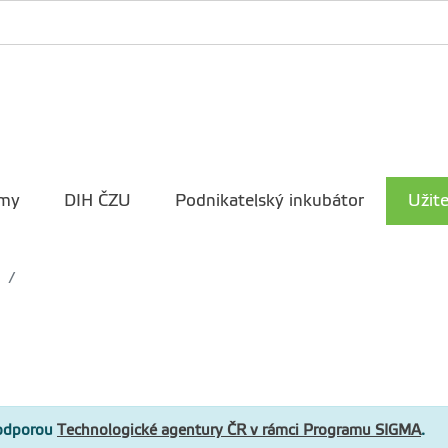
rmy
DIH ČZU
Podnikatelský inkubátor
Užit
podporou
Technologické agentury ČR v rámci Programu SIGMA
.