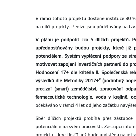
V rámci tohoto projektu dostane instituce 80 %
na dílčí projekty. Peníze jsou přidělovány na tzv.
V plánu je podpořit cca 5 dílčích projektů. Př
upřednostňovány budou projekty, které již 
potenciálem. Systém vyplácení podpory ze stra
motivovat zapojení investičních partnerů do pr
Hodnocení 17+ dle kritéria II. Společenská r
výsledků dle Metodiky 2017+“ (podrobný popis 
precizní (smart) zemědělství, zpracování odp
farmaceutické technologie, voda v krajině, 
očekáváno v rámci 4 let od jeho začátku navýšen
Sběr dílčích projektů probíhá přes zástupce
potenciálem na svém pracovišti. Zástupci infor
projektu – krycí list“), jež bude umístěna na i