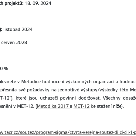
ch projektů:
18. 09. 2024
):
listopad 2024
červen 2028
0 %
 naleznete v Metodice hodnocení výzkumných organizací a hodno
 upřesnila své požadavky na jednotlivé výstupy/výsledky této 
T-12”), které jsou uchazeči povinni dodržovat. Všechny dosa
snění v MET-12. (
Metodika 2017
a
MET-12
ke stažení níže).
.tacr.cz/soutez/program-sigma/ctvrta-verejna-soutez-dilci-cil-1