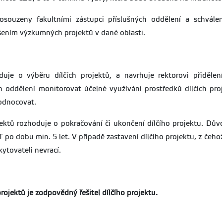
souzeny fakultními zástupci příslušných oddělení a schválen
šením výzkumných projektů v dané oblasti.
duje o výběru dílčích projektů, a navrhuje rektorovi přiděle
ch oddělení monitorovat účelné využívání prostředků dílčích pr
hodnocovat.
jektů rozhoduje o pokračování či ukončení dílčího projektu. Dův
 po dobu min. 5 let. V případě zastavení dílčího projektu, z če
ytovateli nevrací.
rojektů je zodpovědný řešitel dílčího projektu.