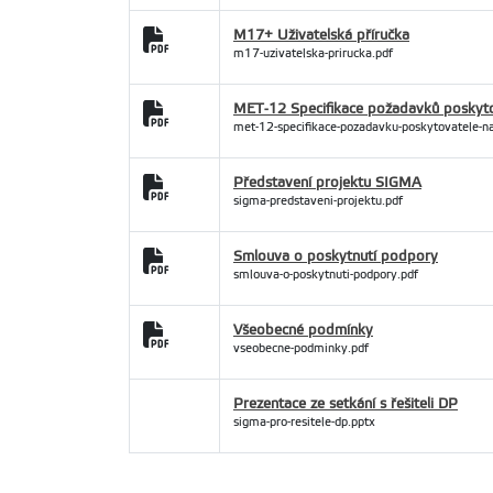
M17+ Uživatelská příručka
m17-uzivatelska-prirucka.pdf
MET-12 Specifikace požadavků poskyto
met-12-specifikace-pozadavku-poskytovatele-n
Představení projektu SIGMA
sigma-predstaveni-projektu.pdf
Smlouva o poskytnutí podpory
smlouva-o-poskytnuti-podpory.pdf
Všeobecné podmínky
vseobecne-podminky.pdf
Prezentace ze setkání s řešiteli DP
sigma-pro-resitele-dp.pptx