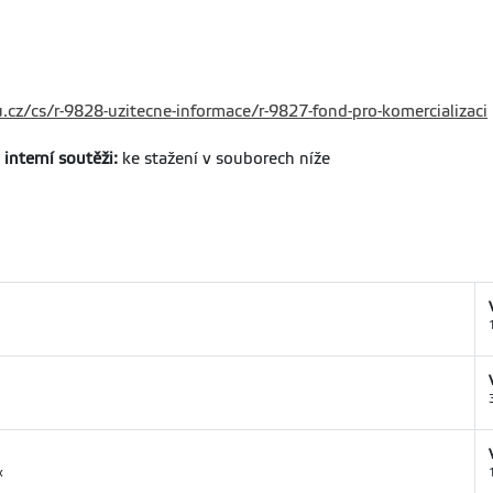
zu.cz/cs/r-9828-uzitecne-informace/r-9827-fond-pro-komercializaci
 interní soutěži
:
ke stažení v souborech níže
x