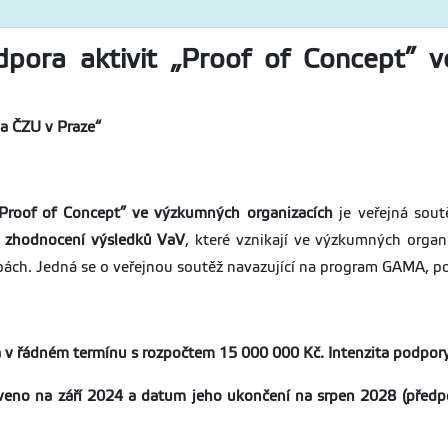
ora aktivit „Proof of Concept” 
na ČZU v Praze“
 „Proof of Concept” ve výzkumných organizacích
je veřejná sou
a zhodnocení výsledků VaV
, které vznikají ve výzkumných organ
bách. Jedná se o veřejnou soutěž navazující na program GAMA, 
 v řádném termínu s rozpočtem
15 000 000
Kč. Intenzita podpor
eno na září 2024 a datum jeho ukončení na srpen 2028 (předpokl