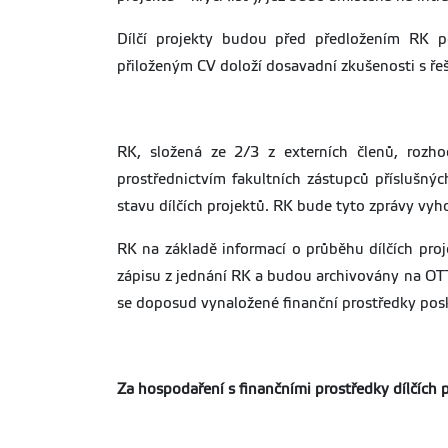
Dílčí projekty budou před předložením RK po
přiloženým CV doloží dosavadní zkušenosti s ře
RK, složená ze 2/3 z externích členů, rozho
prostřednictvím fakultních zástupců příslušný
stavu dílčích projektů. RK bude tyto zprávy vy
RK na základě informací o průběhu dílčích pro
zápisu z jednání RK a budou archivovány na OTT
se doposud vynaložené finanční prostředky posk
Za hospodaření s finančními prostředky dílčích p