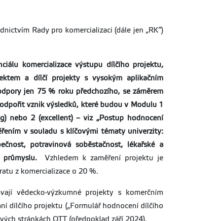
nictvím Rady pro komercializaci (dále jen „RK“)
nciálu komercializace výstupu dílčího projektu,
ektem a dílčí projekty s vysokým aplikačním
 podpory jen 75 % roku předchozího, se záměrem
podpořit vznik výsledků, které budou v Modulu 1
ng) nebo 2 (excellent) – viz „Postup hodnocení
řením v souladu s klíčovými tématy univerzity:
pečnost, potravinová soběstačnost, lékařské a
ém průmyslu.
Vzhledem k zaměření projektu je
ratu z komercializace o 20 %.
dávají vědecko-výzkumné projekty s komerčním
í dílčího projektu („Formulář hodnocení dílčího
tových stránkách OTT (předpoklad září 2024).