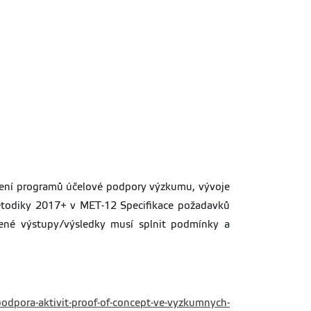
cení programů účelové podpory výzkumu, vývoje
Metodiky 2017+ v MET-12 Specifikace požadavků
žené výstupy/výsledky musí splnit podmínky a
-podpora-aktivit-proof-of-concept-ve-vyzkumnych-